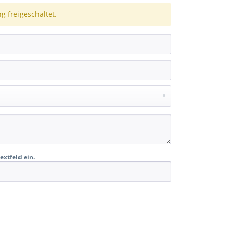
 freigeschaltet.
extfeld ein.