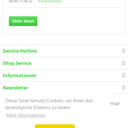
06.06.11 08:22
0 Kommentare
Mehr lesen
Service Hotline
Shop Service
Informationen
Newsletter
Diese Seite benutzt Cookies, um Ihnen das
* Alle Preise inkl. gesetzl. Mehrwertsteuer zzgl.
Versandkosten
und ggf.
bestmögliche Erlebnis zu bieten.
Nachnahmegebühren, wenn nicht anders beschrieben
Mehr Informationen
Über uns
Kontakt
Sitemap