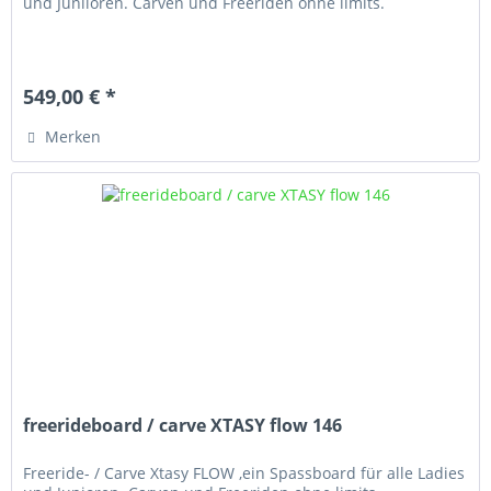
und Juniioren. Carven und Freeriden ohne limits.
549,00 € *
Merken
freerideboard / carve XTASY flow 146
Freeride- / Carve Xtasy FLOW ,ein Spassboard für alle Ladies