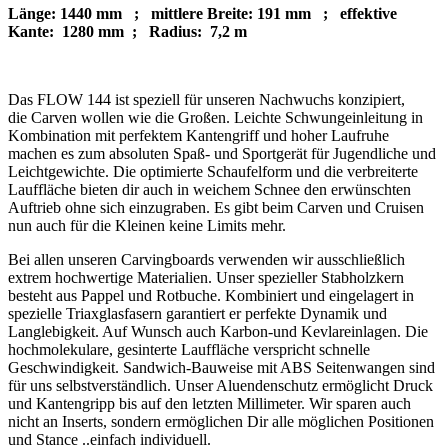
Länge: 1440 mm ; mittlere Breite: 191 mm ; effektive
Kante: 1280 mm ; Radius: 7,2 m
Das FLOW 144 ist speziell für unseren Nachwuchs konzipiert,
die Carven wollen wie die Großen. Leichte Schwungeinleitung in
Kombination mit perfektem Kantengriff und hoher Laufruhe
machen es zum absoluten Spaß- und Sportgerät für Jugendliche und
Leichtgewichte. Die optimierte Schaufelform und die verbreiterte
Lauffläche bieten dir auch in weichem Schnee den erwünschten
Auftrieb ohne sich einzugraben. Es gibt beim Carven und Cruisen
nun auch für die Kleinen keine Limits mehr.
Bei allen unseren Carvingboards verwenden wir ausschließlich
extrem hochwertige Materialien. Unser spezieller Stabholzkern
besteht aus Pappel und Rotbuche. Kombiniert und eingelagert in
spezielle Triaxglasfasern garantiert er perfekte Dynamik und
Langlebigkeit. Auf Wunsch auch Karbon-und Kevlareinlagen. Die
hochmolekulare, gesinterte Lauffläche verspricht schnelle
Geschwindigkeit. Sandwich-Bauweise mit ABS Seitenwangen sind
für uns selbstverständlich. Unser Aluendenschutz ermöglicht Druck
und Kantengripp bis auf den letzten Millimeter. Wir sparen auch
nicht an Inserts, sondern ermöglichen Dir alle möglichen Positionen
und Stance ..einfach individuell.