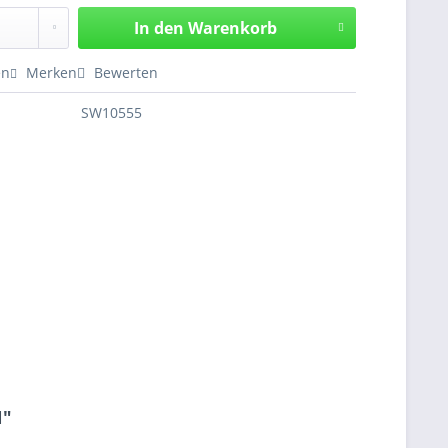
In den
Warenkorb
en
Merken
Bewerten
SW10555
N"