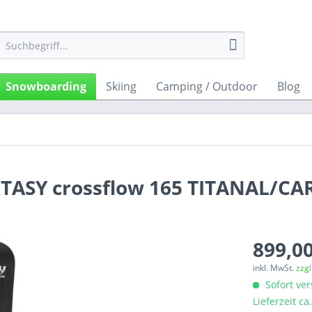
Snowboarding
Skiing
Camping / Outdoor
Blog
XTASY crossflow 165 TITANAL/C
899,00
inkl. MwSt.
zzg
Sofort ver
Lieferzeit c